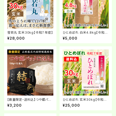
雪若丸 玄米30kg【令和７年産】
ひとめぼれ 白米4.8kg【令和７
年産】
¥28,000
¥5,000
【数量限定・送料込】つや姫パッ
ひとめぼれ 玄米30kg【令和７
クごはん150g×12食入
年産】
¥3,200
¥25,000