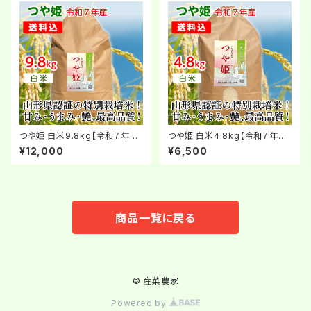
つや姫 白米9.8kg【令和７年
つや姫 白米4.8kg【令和７年
産】
産】
¥12,000
¥6,500
商品一覧に戻る
© 産菜農家
Powered by